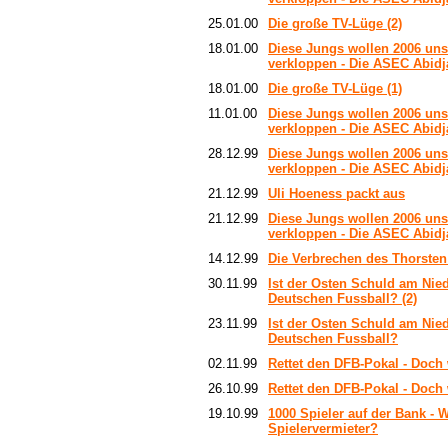
25.01.00
Die große TV-Lüge (2)
18.01.00
Diese Jungs wollen 2006 uns
verkloppen - Die ASEC Abidja
18.01.00
Die große TV-Lüge (1)
11.01.00
Diese Jungs wollen 2006 uns
verkloppen - Die ASEC Abidja
28.12.99
Diese Jungs wollen 2006 uns
verkloppen - Die ASEC Abidja
21.12.99
Uli Hoeness packt aus
21.12.99
Diese Jungs wollen 2006 uns
verkloppen - Die ASEC Abidja
14.12.99
Die Verbrechen des Thorsten
30.11.99
Ist der Osten Schuld am Nie
Deutschen Fussball? (2)
23.11.99
Ist der Osten Schuld am Nie
Deutschen Fussball?
02.11.99
Rettet den DFB-Pokal - Doch w
26.10.99
Rettet den DFB-Pokal - Doch 
19.10.99
1000 Spieler auf der Bank - 
Spielervermieter?