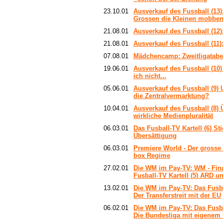
23.10.01
Ausverkauf des Fussball (13)
Grossen die Kleinen mobbe
21.08.01
Ausverkauf des Fussball (12)
21.08.01
Ausverkauf des Fussball (11)
07.08.01
Mädchencamp: Zweitligatabel
19.06.01
Ausverkauf des Fussball (10
ich nicht...
05.06.01
Ausverkauf des Fussball (9) 
die Zentralvermarktung?
10.04.01
Ausverkauf des Fussball (8) 
wirkliche Medienpluralität
06.03.01
Das Fusball-TV Kartell (6) St
Übersättigung
06.03.01
Premiere World - Der grosse T
box Regime
27.02.01
Die WM im Pay-TV: WM - Fina
Fusball-TV Kartell (5) ARD u
13.02.01
Die WM im Pay-TV: Das Fusbal
Der Transferstreit mit der EU
06.02.01
Die WM im Pay-TV: Das Fusbal
Die Bundesliga mit eigenem