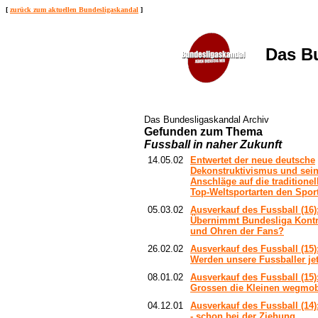
[
zurück zum aktuellen Bundesligaskandal
]
Das Bun
Das Bundesligaskandal Archiv
Gefunden zum Thema
Fussball in naher Zukunft
14.05.02
Entwertet der neue deutsche
Dekonstruktivismus und sein
Anschläge auf die traditione
Top-Weltsportarten den Spor
05.03.02
Ausverkauf des Fussball (16)
Übernimmt Bundesliga Kontr
und Ohren der Fans?
26.02.02
Ausverkauf des Fussball (15)
Werden unsere Fussballer jet
08.01.02
Ausverkauf des Fussball (15)
Grossen die Kleinen wegmob
04.12.01
Ausverkauf des Fussball (14)
- schon bei der Ziehung