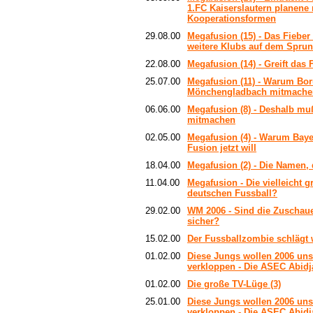
1.FC Kaiserslautern planene
Kooperationsformen
29.08.00
Megafusion (15) - Das Fieber 
weitere Klubs auf dem Sprun
22.08.00
Megafusion (14) - Greift das
25.07.00
Megafusion (11) - Warum Bor
Mönchengladbach mitmache
06.06.00
Megafusion (8) - Deshalb mu
mitmachen
02.05.00
Megafusion (4) - Warum Baye
Fusion jetzt will
18.04.00
Megafusion (2) - Die Namen,
11.04.00
Megafusion - Die vielleicht 
deutschen Fussball?
29.02.00
WM 2006 - Sind die Zuschaue
sicher?
15.02.00
Der Fussballzombie schlägt 
01.02.00
Diese Jungs wollen 2006 uns
verkloppen - Die ASEC Abidja
01.02.00
Die große TV-Lüge (3)
25.01.00
Diese Jungs wollen 2006 uns
verkloppen - Die ASEC Abidja