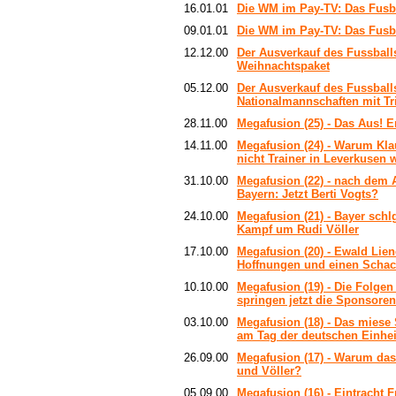
16.01.01
Die WM im Pay-TV: Das Fusbal
09.01.01
Die WM im Pay-TV: Das Fusbal
12.12.00
Der Ausverkauf des Fussballs
Weihnachtspaket
05.12.00
Der Ausverkauf des Fussball
Nationalmannschaften mit T
28.11.00
Megafusion (25) - Das Aus! 
14.11.00
Megafusion (24) - Warum Kl
nicht Trainer in Leverkusen 
31.10.00
Megafusion (22) - nach dem 
Bayern: Jetzt Berti Vogts?
24.10.00
Megafusion (21) - Bayer schl
Kampf um Rudi Völler
17.10.00
Megafusion (20) - Ewald Lie
Hoffnungen und einen Scha
10.10.00
Megafusion (19) - Die Folgen 
springen jetzt die Sponsore
03.10.00
Megafusion (18) - Das miese 
am Tag der deutschen Einhei
26.09.00
Megafusion (17) - Warum da
und Völler?
05.09.00
Megafusion (16) - Eintracht F