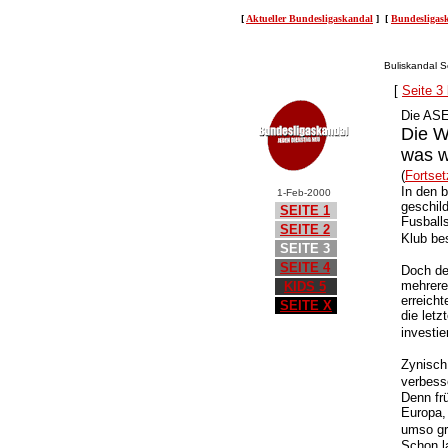
[
Aktueller Bundesligaskandal
] [
Bundesliga
Buliskandal S
[
Seite 3
Die ASE
Die W
was w
(
Fortset
In den 
1-Feb-2000
geschil
SEITE 1
Fusball
SEITE 2
Klub be
SEITE 3
SEITE 4
Doch der
mehrere
KIDS 5
erreicht
SEITE X
die let
investi
Zynisch
verbesse
Denn frü
Europa,
umso grö
Schon l