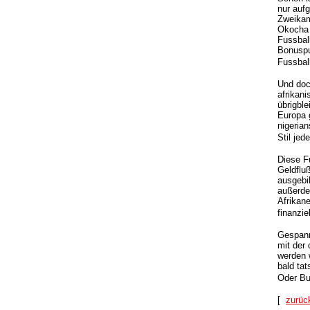
nur aufg
Zweikam
Okocha 
Fussbal
Bonuspu
Fussball
Und doc
afrikani
übrigble
Europa 
nigeria
Stil jed
Diese F
Geldflu
ausgebi
außerde
Afrikane
finanzie
Gespann
mit der
werden w
bald tat
Oder Bu
[
zurüc