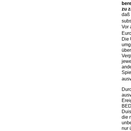
bere
zu z
daß 
subs
Vor 
Euro
Die 
umge
über
Verp
jewe
ande
Spie
ausv
Durc
ausv
Erei
BED
Duis
die 
unbe
nur 