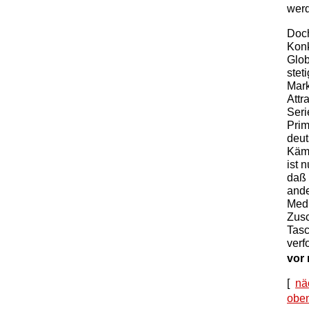
wer
Doch
Konk
Glob
stet
Mark
Attr
Seri
Prim
deut
Kämm
ist 
daß 
ande
Med
Zusc
Tasc
verf
vor 
[
nä
obe