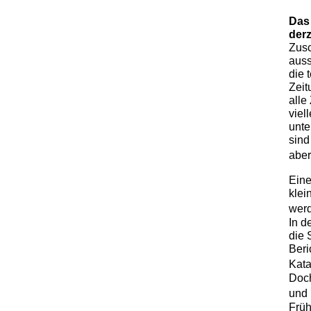
Das
derz
Zusc
auss
die 
Zeit
alle
viel
unte
sind
aber
Eine
klei
wer
In d
die 
Beri
Kata
Doch
und 
Früh