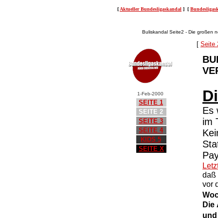
[
Aktueller Bundesligaskandal
] [
Bundesliga
Buliskandal Seite2 - Die großen
[
Seite
BU
VE
Di
1-Feb-2000
SEITE 1
Es 
SEITE 2
im
SEITE 3
SEITE 4
Kei
KIDS 5
Sta
SEITE X
Pay
Let
daß 
vor 
Woc
Die
und 