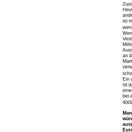
Zusc
Heut
ande
so v
wer
Wenn
Vest
Mill
Ausd
an d
Mark
verw
sch
Ein 
ist 
eine
bei 
400
Man 
wür
aus
Eur