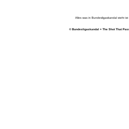
Alles was in Bundesligaskandal steht ist e
© Bundesligaskandal + The Shot That Pass