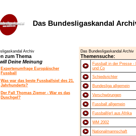
Das Bundesligaskandal Archi
sligaskandal Archiv
Das Bundesligaskandal Archiv
en zum Thema
Themensuche:
will Deine Meinung
Fussball in der Presse -
und Co
Expertenumfrage Europäischer
Fussball
Schiedsrichter
Was war das beste Fussballsiel des 21.
Jahrhunderts?
Bundesliga allgemein
Der Fall Thomas Ziemer - War es das
Verschwörungen
Duschgel?
Fussball allgemein
Fussball(er) aus Afrika
WM 2002
Nationalmannschaft