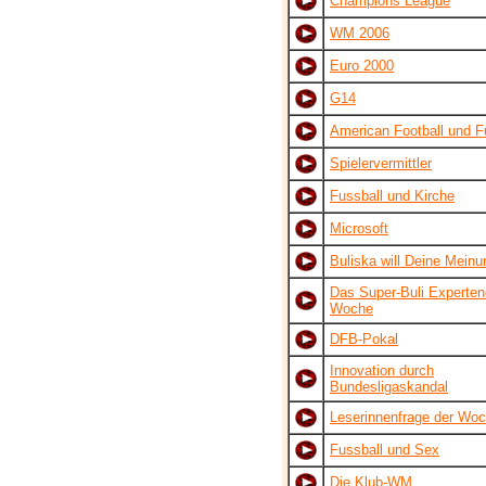
Champions League
WM 2006
Euro 2000
G14
American Football und F
Spielervermittler
Fussball und Kirche
Microsoft
Buliska will Deine Meinu
Das Super-Buli Experten
Woche
DFB-Pokal
Innovation durch
Bundesligaskandal
Leserinnenfrage der Wo
Fussball und Sex
Die Klub-WM