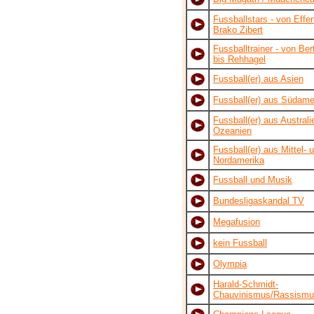
Fussballstars - von Effe
Brako Zibert
Fussballtrainer - von Ber
bis Rehhagel
Fussball(er) aus Asien
Fussball(er) aus Südame
Fussball(er) aus Austral
Ozeanien
Fussball(er) aus Mittel- 
Nordamerika
Fussball und Musik
Bundesligaskandal TV
Megafusion
kein Fussball
Olympia
Harald-Schmidt-
Chauvinismus/Rassism