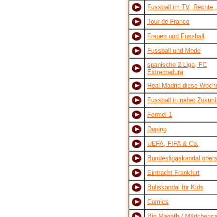
Fussball im TV, Rechte
Tour de France
Frauen und Fussball
Fussball und Mode
spanische 2.Liga, FC
Extremadura
Real Madrid diese Woch
Fussball in naher Zukunf
Formel 1
Doping
UEFA, FIFA & Co.
Bundesligaskandal ober
Eintracht Frankfurt
Buliskandal für Kids
Comics
Big Magath / Mädchenc