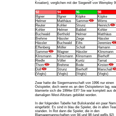
Kroatien), verglichen mit der Siegerelf von Wempley 9
92
94
96
98
Illgner
Illgner
Köpke
Köpke
Helmer
Matthäus
Sammer
Wörns
Reuter
Kohler
Strunz
Heinrich
Kohler
Helmer
Babbel
Kohler
Buchwald
Berthold
Helmer
Matthäus
Brehme
Hässler
Ziege
Hässler
Hässler
Buchwald
Eilts
Jeremies
Effenberg
Möller
Scholl
Hamann
Sammer
Wagner
Hässler
Klinsmann
Klinsmann
Klinsmann
Klinsmann
Bierhoff
Riedle
Völler
Kuntz
Tarnat
Thom
Brehme
Bode
Kirsten
Doll
Strunz
Bierhoff
Marschall
(Vogts)
(Vogts)
(Vogts)
(Vogts)
Zwar hatte die Siegermannschaft von 1996 nur einen
Ostspieler, doch wenn es an den Ostspielersn lag, w
blamierte sich die 1994er Elf? Sie war komplett aus d
damaligen West-Altstars gebildet worden.
In der folgenden Tabelle hat Buliskandal ein paar Na
eingefärbt. Es sind in blau die Spieler, die in allen Te
standen. In Rot dann die Spieler, die in den
Blamagemannschaften von 94 und 98 (und ggflls.92)