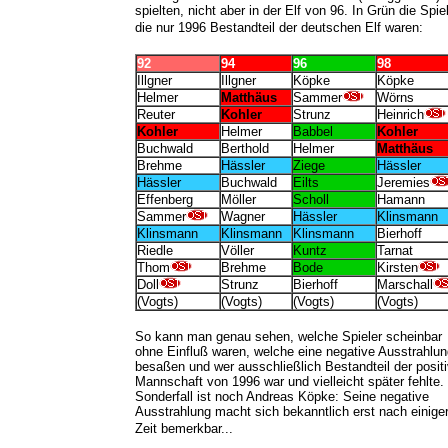
spielten, nicht aber in der Elf von 96. In Grün die Spiel
die nur 1996 Bestandteil der deutschen Elf waren:
92
94
96
98
Illgner
Illgner
Köpke
Köpke
Helmer
Matthäus
Sammer
Wörns
Reuter
Kohler
Strunz
Heinrich
Kohler
Helmer
Babbel
Kohler
Buchwald
Berthold
Helmer
Matthäus
Brehme
Hässler
Ziege
Hässler
Hässler
Buchwald
Eilts
Jeremies
Effenberg
Möller
Scholl
Hamann
Sammer
Wagner
Hässler
Klinsmann
Klinsmann
Klinsmann
Klinsmann
Bierhoff
Riedle
Völler
Kuntz
Tarnat
Thom
Brehme
Bode
Kirsten
Doll
Strunz
Bierhoff
Marschall
(Vogts)
(Vogts)
(Vogts)
(Vogts)
So kann man genau sehen, welche Spieler scheinbar
ohne Einfluß waren, welche eine negative Ausstrahlun
besaßen und wer ausschließlich Bestandteil der posit
Mannschaft von 1996 war und vielleicht später fehlte.
Sonderfall ist noch Andreas Köpke: Seine negative
Ausstrahlung macht sich bekanntlich erst nach einige
Zeit bemerkbar...