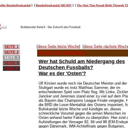
eller Bundesligaskandal
] [
Bundesligaskandal ARCHIV
] [
The Shot That Passed Right Through Th
Buliskandal Seite3 - Die Zukunft des Fussball
[
diese Seite letzte Woche
] [
diese Seite nächste Woch
SEITE 1
SEITE 2
RETTET DEN DFB-POKAL?
SEITE 3
Wer hat Schuld am Niedergang des
SEITE 4
Deutschen Fussballs?
KIDS 5
War es der 'Osten'?
Ulf Kirsten wurde noch nie Deutscher Meister und der
Stuttgart wurde es trotz Matthias Sammer, der im
entscheidenen Spiel vom Platz flog. Mit Linke, Zickler
Jancker und Jeremies stand einer zu viel auf dem Pla
als Bayern das Champions League Finale vergeigte. 
die BRD die Loser-Mentalität des Ostens importiert, fr
Buliskandal letzte Woche und kündigte an, dieses
schreckliche Vorurteil gegen die armen Menschen im
Osten anhand harter Fakten zu überprüfen. Hier sind 
Aufstellungen der Versager 92, 94 und 98 (EM-Endspi
gegen Dänemark, WM-Achtelfinals gegen Bulgarien,