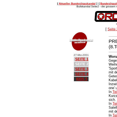
[
Aktueller Bundesligaskandal
] [
Bundesligas
Buliskandal Seite2 - die grosse
u
[
Seite
PRE
(8.
27-Mrz-2001
Woru
SEITE 1
Gegen
SEITE 2
Weihn
'Spor
SEITE 3
mit d
SEITE 4
Getes
KIDS 5
Kabel
Inzwi
one' 
In
Tei
Kurz
sich.
In
Tei
Satel
mit d
In
Tei