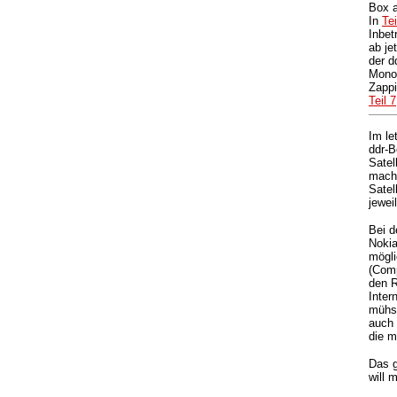
Box a
In
Tei
Inbet
ab je
der d
Monop
Zappi
Teil 7
Im le
ddr-B
Satel
macht
Satel
jewei
Bei d
Nokia
mögli
(Comp
den R
Inter
mühsa
auch 
die m
Das g
will 