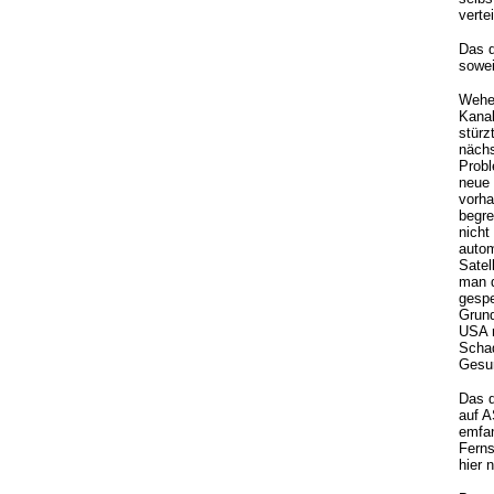
verte
Das d
sowei
Wehe 
Kanal
stürz
nächs
Probl
neue 
vorha
begre
nicht
autom
Satel
man d
gespe
Grund
USA r
Scha
Gesun
Das d
auf A
emfan
Ferns
hier 