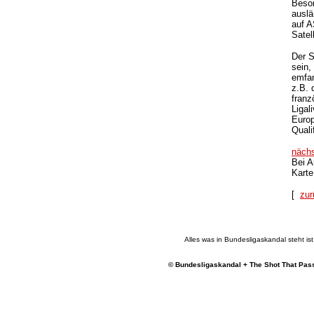
Beson
auslä
auf A
Satell
Der S
sein,
emfan
z.B. 
franz
Ligal
Europ
Quali
näch
Bei A
Karte
[
zur
Alles was in Bundesligaskandal steht ist 
© Bundesligaskandal + The Shot That Pass