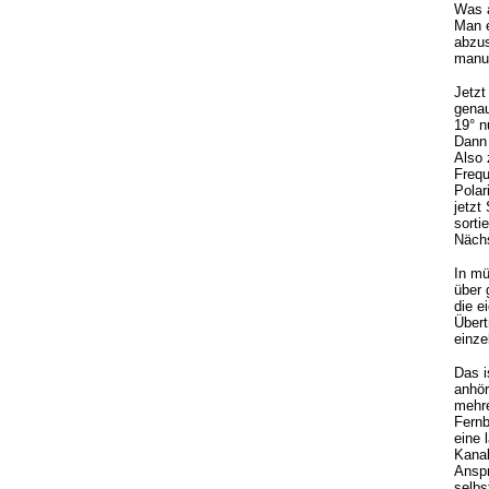
Was a
Man e
abzus
manue
Jetzt
genau
19° n
Dann 
Also 
Freq
Polar
jetzt
sorti
Nächs
In mü
über
die e
Übert
einze
Das i
anhör
mehre
Fernb
eine 
Kanal
Anspr
selbs