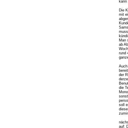
kann 
Die 
mit e
abge
Kunde
Samst
muss 
kündi
Man s
ab Ab
Woche
rund 
ganze
Auch 
berei
der R
derze
Benut
die T
Monop
sonst
perso
soll 
dies
zumin
nächs
auf: 