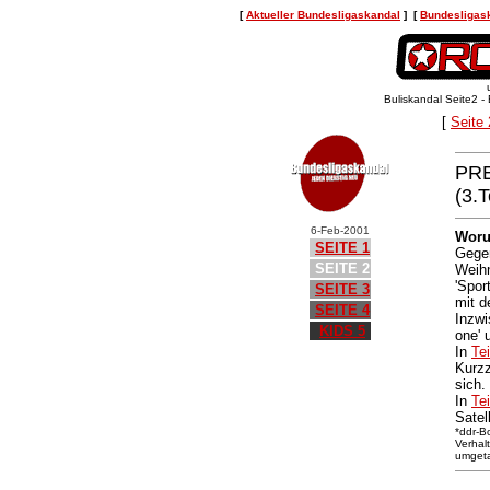
[
Aktueller Bundesligaskandal
] [
Bundesligas
u
Buliskandal Seite2 -
[
Seite
PRE
(3.T
6-Feb-2001
Woru
SEITE 1
Gegen
SEITE 2
Weihn
'Spor
SEITE 3
mit d
SEITE 4
Inzwi
KIDS 5
one' 
In
Tei
Kurz
sich.
In
Tei
Satel
*ddr-B
Verhal
umgeta