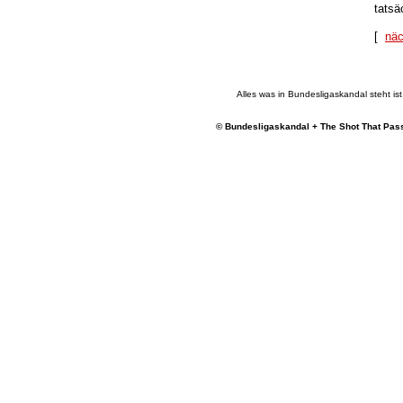
tatsä
[
nä
Alles was in Bundesligaskandal steht ist 
© Bundesligaskandal + The Shot That Pass