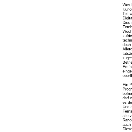
Was b
Kunde
Teil 
Digit
Dies 
Fernb
Woche
zufri
techn
doch 
Aller
tatsä
zuges
Betri
Emfan
einge
oberf
Ein P
Progr
befre
darf 
es de
Und e
Ferns
alle 
Rand
auch 
Diese