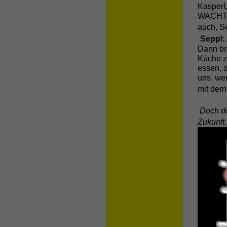
Kasperl,
WACHTME
auch, S
Seppl:
Dann br
Küche z
essen, 
uns, we
mit dem
Doch de
Zukunft.