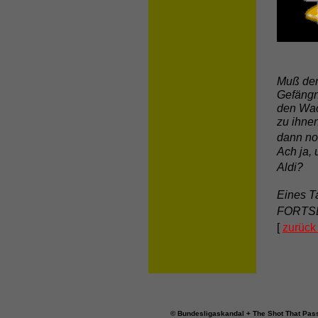
Muß der
Gefängn
den Wac
zu ihne
dann no
Ach ja, 
Aldi?
Eines T
FORTSE
[
zurück
© Bundesligaskandal + The Shot That Pass