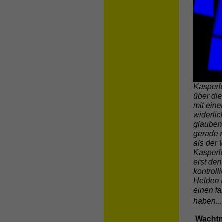
Kasperl
über die
mit ein
widerli
glauben
gerade 
als der 
Kasperl
erst de
kontroll
Helden 
einen f
haben...
Wachtm