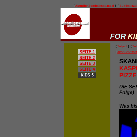
[
Aktueller Bundesligaskandal
] [
Bundesliga
FOR
KI
[
Folge 1
] [
Fol
SEITE 1
[
diese Seite näc
SEITE 2
SKAN
SEITE 3
KASP
SEITE 4
PIZZE
KIDS 5
DIE SER
Folge)
Was bi