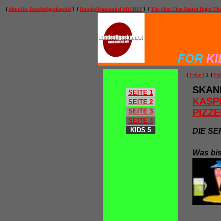
[
Aktueller Bundesligaskandal
] [
Bundesligaskandal ARCHIV
] [
The Shot That Passed Right Th
FOR
KI
[
Folge 1
] [
Fol
SKAN
SEITE 1
KASP
SEITE 2
PIZZE
SEITE 3
SEITE 4
KIDS 5
DIE SE
Was bi