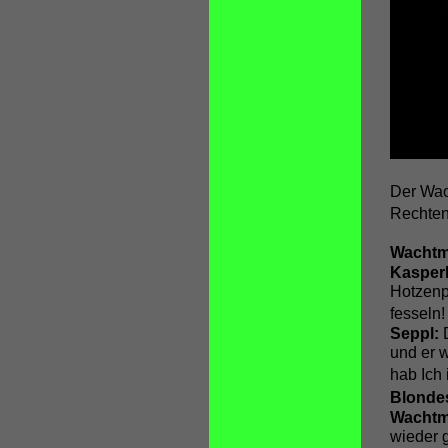
Der Wac
Rechten
Wachtm
Kasper
Hotzenp
fesseln!
Seppl:
und er 
hab Ich 
Blonde
Wachtm
wieder 