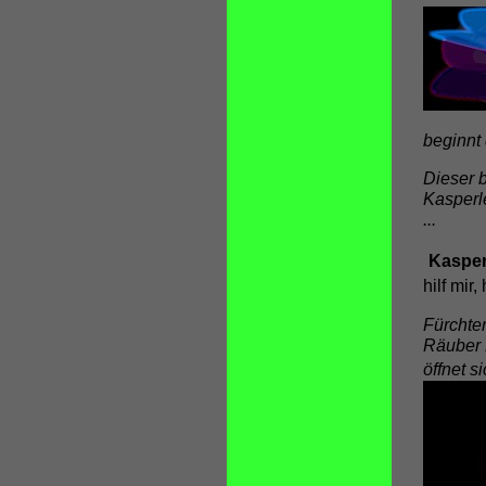
beginnt
Dieser 
Kasperle
...
Kasper
hilf mir,
Fürchte
Räuber 
öffnet si