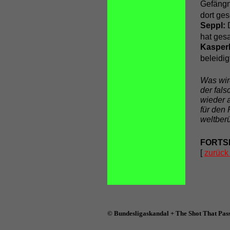
Gefängni
dort ge
Seppl:
hat gesa
Kasper
beleidig
Was wir
der fal
wieder a
für den
weltber
FORTS
[
zurück
© Bundesligaskandal + The Shot That Pass