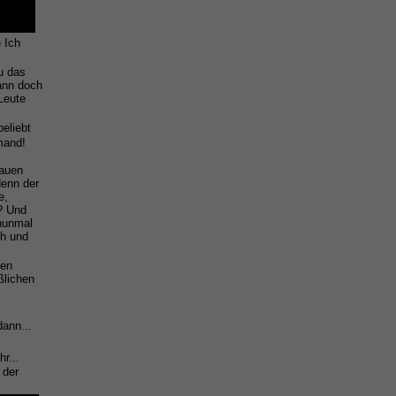
 Ich
u das
ann doch
 Leute
eliebt
emand!
hauen
denn der
e,
'? Und
 nunmal
ch und
sen
ßlichen
dann...
r...
 der