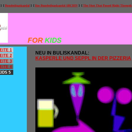
] [
Bundesligaskandal
] [
Das Bundesligaskandal ARCHIV
] [
The Shot That Passed Right Through
FOR
KIDS
EITE 1
NEU IN BULISKANDAL:
EITE 2
KASPERLE UND SEPPL IN DER PIZZERIA
EITE 3
EITE 4
IDS 5