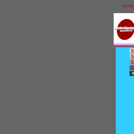
[
zurück
S
S
S
S
K