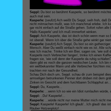
Seppl:
Du bist so berühmt Kasperle, so berühmt möchte
auch mal sein.
Kasperle:
(seufzt) Ach weißt Du Seppl, seih froh, daß D
nicht mitmachen mußt, was Ich manchmal erlebe. Ich k
gar nicht einfach auf die Straße gehen. Sofort rufen alle
'Hallo Kasperle' und Ich muß immerfort winken.
Seppl:
Ach Kasperle, das ist doch schön wenn man so b
ist überall. Wenn Ich über die Straße gehe winkt gar ni
Kasperle:
(seufzt) Ach Seppl, Du bist so ein gutherziger
Mensch. Aber Du weißt einfach nicht wie es ist. Alle sc
was Ich mache. Trinke Ich ein Bier, sagen sie, 'wie soll 
Kasperle noch Verbrecher fangen', trinke Ich einen Kaffe
fragen sie, 'wie soll denn der Kasperle da ruhig schlafen
dann gibt es noch die ganzen neidischen Leute. Ich bin
ein weltbekannter Mann und alle Verbrecher fürchten mi
trachten mir nach der Gesundheit.
Schau Dich doch um, Seppl. schau dir zum beispiel die
armseligen betrunkenen Penner dort drüben mit dem grä
Zinken im Gesicht und dem furchtbaren Schlapphut an...
Seppl:
Du, Kasperle...
Kasperle:
...wenn Ich so wie ein Idiot rumlaufen würde, 
Seppl:
..Du! Kasperle!...
Kasperle:
...würde nicht nur meine Mutter mich nicht meh
Seppl:
Kasperle! Kasperle! Ich glaub'...Ich glaub' das ist
Räuber Hotzenplotz!...